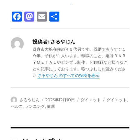
F
M
E
共
a
a
m
有
c
st
ai
投稿者:
さるやじん
e
o
l
鎌倉市大船在住の４０代男です。既婚でもうすぐ１
b
d
０年、子供が１人います。転職のこと、趣味ＢＡＢ
ＹＭＥＴＡＬやガンプラ制作、Ｆ1観戦など様々なこ
o
o
とを記事にしております。暇つぶしにお読みくださ
o
n
い
さるやじん のすべての投稿を表示
k
投
投
カ
タ
さるやじん
2023年12月10日
ダイエット
ダイエット
,
稿
稿
テ
グ
ヘルス
,
ランニング
,
健康
者
日:
ゴ
リ
ー