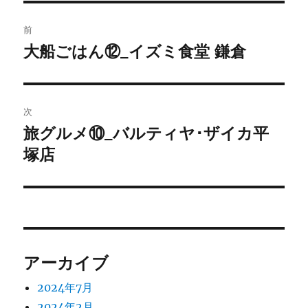
投
前
稿
大船ごはん⑫_イズミ食堂 鎌倉
前
の
ナ
投
ビ
稿:
次
ゲ
旅グルメ⑩_バルティヤ･ザイカ平
次
の
塚店
ー
投
シ
稿:
ョ
ン
アーカイブ
2024年7月
2024年2月