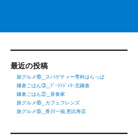
最近の投稿
旅グルメ⑯_スパゲティー専科はらっぱ
鎌倉ごはん③_ﾌﾞｰﾗﾝｼﾞｪﾘｰ北鎌倉
鎌倉ごはん②_喜食家
旅グルメ⑯_カフェフレンズ
旅グルメ⑮_香川一福 恵比寿店