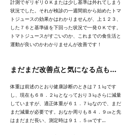
計測でギリギリＯＫまたは少し基準は外れてしまう
状況でした。それが検診の一週間前から始めたトマ
トジュースの効果かはわかりませんが、上１２３、
した７６と基準値を下回った状況で一発ＯＫです。
トマトジュースがすごいのか、これまでの食生活と
運動が良いのかわかりませんが改善です！
まだまだ改善点と気になる点も…
体重は前述のとおり健康診断のときは７１㎏です
し、現在も６８．２㎏となっており３㎏さらに減量
していますが、適正体重が６１．７㎏なので、まだ
まだ減量が必要です。おなか周りも８４．９㎝と先
はまだまだ長い、測定時は９１．５㎝です…