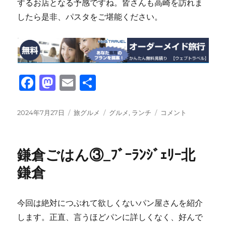
するお店となる予感ですね。皆さんも高崎を訪れま
したら是非、パスタをご堪能ください。
F
M
E
共
a
a
m
有
c
st
ai
投
カ
タ
旅
2024年7月27日
旅グルメ
グルメ
,
ランチ
コメント
稿
テ
グ
グ
e
o
l
日:
ゴ
ル
b
d
リ
メ
鎌倉ごはん③_ﾌﾞｰﾗﾝｼﾞｪﾘｰ北
ー
⑯_
o
o
ス
鎌倉
o
n
パ
ゲ
k
テ
今回は絶対につぶれて欲しくないパン屋さんを紹介
ィ
します。正直、言うほどパンに詳しくなく、好んで
ー