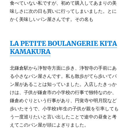
専
食べていない私ですが、初めて購入してあまりの美
科
味しさに次の日も買いに行ってしまいました。とに
は
かく美味しいパン屋さんです。その名も
ら
っ
ぱ
に
LA PETITE BOULANGERIE KITA
KAMAKURA
北鎌倉駅から浄智寺方面に歩き、浄智寺の手前にあ
る小さなパン屋さんです。私も散歩がてら歩いてパ
ン屋があることは知っていました。入店したきっか
けは、子供が鎌倉市の小学校の行事で独特なのか、
鎌倉めぐりという行事があり、円覚寺や明月院など
歩いたそうで、小学校1年生の子供が親を引率しても
う一度巡りたいと言い出したことで途中の昼食と考
えてこのパン屋が頭によぎりました。