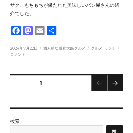
サク、もちもちが保たれた美味しいパン屋さんの紹
介でした。
F
M
E
共
a
a
m
有
c
st
ai
投
カ
タ
鎌
2024年7月22日
個人的な鎌倉大船グルメ
グルメ
,
ランチ
稿
テ
グ
倉
コメント
e
o
l
日:
ゴ
ご
b
d
リ
は
ー
ん
o
o
③_
投
固定ページ
1
o
n
ﾌﾞ
ｰ
次の
k
稿
ﾗ
ペー
ﾝ
ジ
の
ｼﾞ
ｪ
検索
ﾘ
ペ
ｰ
検