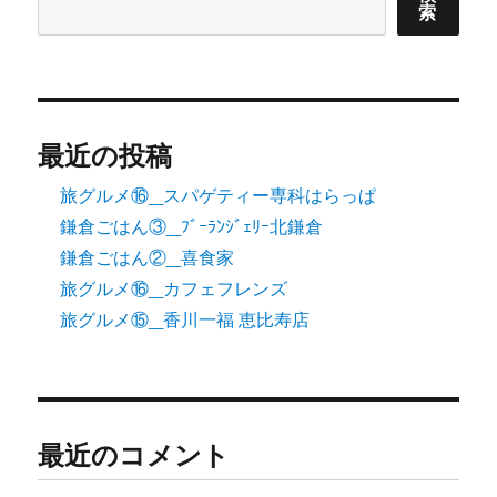
北
索
ー
鎌
倉
ジ
に
送
最近の投稿
り
旅グルメ⑯_スパゲティー専科はらっぱ
鎌倉ごはん③_ﾌﾞｰﾗﾝｼﾞｪﾘｰ北鎌倉
鎌倉ごはん②_喜食家
旅グルメ⑯_カフェフレンズ
旅グルメ⑮_香川一福 恵比寿店
最近のコメント