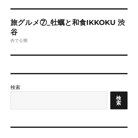
投
旅グルメ⑦_牡蠣と和食IKKOKU 渋
稿
谷
ナ
内で公開
ビ
ゲ
ー
検索
シ
検
索
ョ
ン