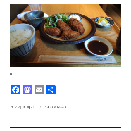
ai
F
M
E
共
a
a
m
有
c
st
ai
投
フ
2023年10月21日
2560 × 1440
稿
ル
e
o
l
日:
サ
b
d
イ