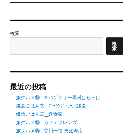
ビ
ゲ
ー
検索
シ
検
索
ョ
ン
最近の投稿
旅グルメ⑯_スパゲティー専科はらっぱ
鎌倉ごはん③_ﾌﾞｰﾗﾝｼﾞｪﾘｰ北鎌倉
鎌倉ごはん②_喜食家
旅グルメ⑯_カフェフレンズ
旅グルメ⑮_香川一福 恵比寿店