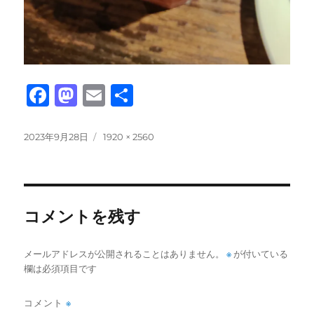
F
M
E
共
a
a
m
有
c
st
ai
投
フ
2023年9月28日
1920 × 2560
稿
ル
e
o
l
日:
サ
b
d
イ
ズ
o
o
コメントを残す
o
n
k
メールアドレスが公開されることはありません。
※
が付いている
欄は必須項目です
コメント
※