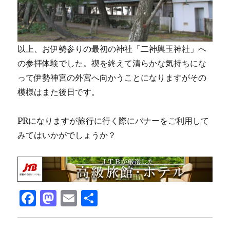
以上、お伊勢参りの最初の神社「二神輿玉神社」へ
の参拝体験でした。禊を終えて清らかな気持ちにな
って伊勢神宮の外宮へ向かうことになりますがその
模様はまた後日です。
PRになりますが旅行に行く際にバナーをご利用して
みてはいかがでしょうか？
F
M
E
共
a
a
m
有