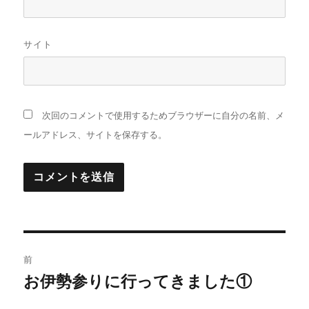
サイト
次回のコメントで使用するためブラウザーに自分の名前、メ
ールアドレス、サイトを保存する。
投
前
稿
お伊勢参りに行ってきました①
前
の
ナ