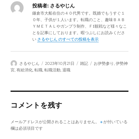
c
st
ai
投稿者:
さるやじん
e
o
l
鎌倉市大船在住の４０代男です。既婚でもうすぐ１
b
d
０年、子供が１人います。転職のこと、趣味ＢＡＢ
ＹＭＥＴＡＬやガンプラ制作、Ｆ1観戦など様々なこ
o
o
とを記事にしております。暇つぶしにお読みくださ
o
n
い
さるやじん のすべての投稿を表示
k
投
投
カ
タ
さるやじん
2023年10月21日
雑記
お伊勢参り
,
伊勢神
稿
稿
テ
グ
宮
,
有給消化
,
転職
,
転職活動
,
退職
者
日:
ゴ
リ
ー
コメントを残す
メールアドレスが公開されることはありません。
※
が付いている
欄は必須項目です