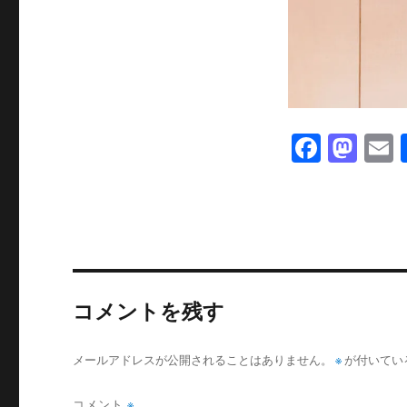
F
M
a
a
c
st
a
e
o
l
b
d
o
o
コメントを残す
o
n
k
メールアドレスが公開されることはありません。
※
が付いてい
コメント
※