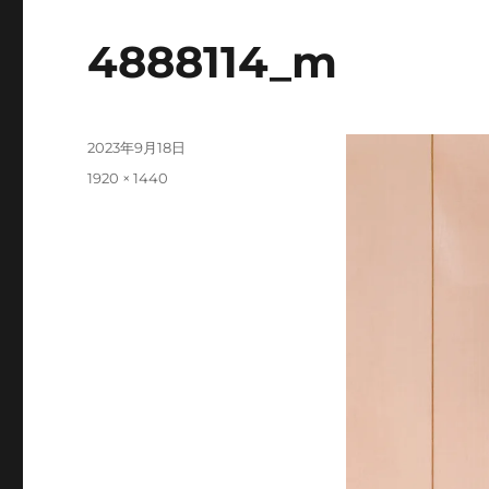
4888114_m
投
2023年9月18日
稿
フ
1920 × 1440
日:
ル
サ
イ
ズ