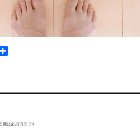
E
共
m
有
i
る欄は必須項目です